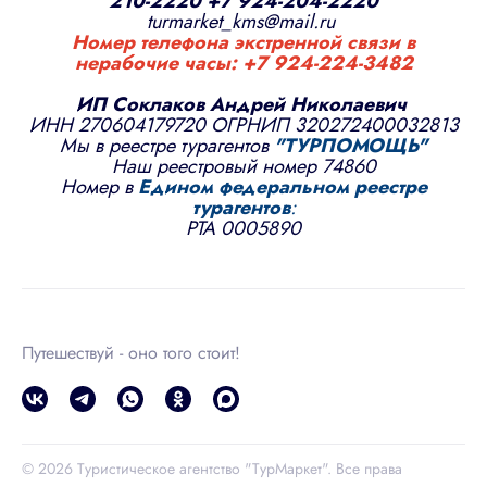
210-2220
+7 924-204-2220
turmarket_kms@mail.ru
Номер телефона экстренной связи в
нерабочие часы:
+7 924-224-3482
ИП Соклаков Андрей Николаевич
ИНН 270604179720 ОГРНИП 320272400032813
Мы в реестре турагентов
"
ТУРПОМОЩЬ
"
Наш реестровый номер 74860
Номер в
Едином федеральном реестре
турагентов
:
РТА 0005890
Путешествуй - оно того стоит!
© 2026 Туристическое агентство "ТурМаркет". Все права