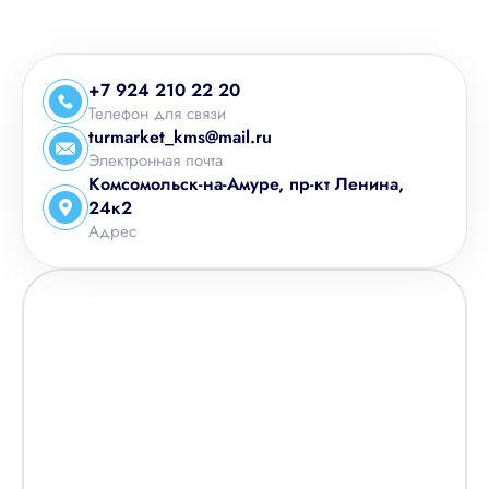
+7 924 210 22 20
+7 996 388 22 20
+7 924 210 22 20
+7 994 135 22 20
Телефон для связи
+7 924 204 22 20
turmarket_kms@mail.ru
Комсомольск-на-Амуре, пр-кт Ленина, 24к2
Электронная почта
Комсомольск-на-Амуре, пр-кт Ленина,
24к2
Адрес