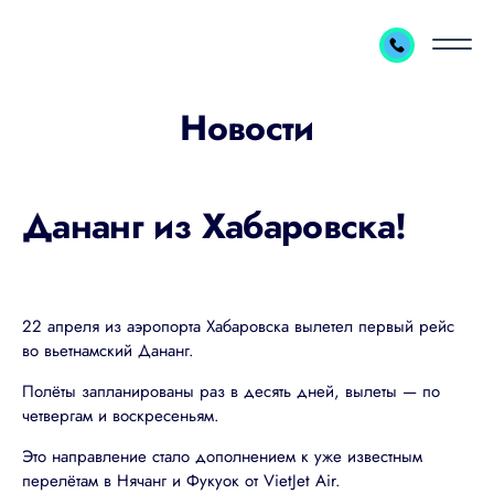
Поиск тура
Онлайн поиск тура
Туры в Китай
Каталог стран и отелей
Круизы
Новости
Горящие туры
Экскурсии
Календарь туров
Наши новости
Авторские туры по России
на сайте
О нас
Дананг из Хабаровска!
Полезные ресурсы
в МАКС
О нас
Билеты
в Телеграм
Команда
Авиабилеты
Регистрация на рейс
Контакты
ЖД билеты
Отели
Отзывы
Автобусные билеты
VIP-залы
22 апреля из аэропорта Хабаровска вылетел первый рейс 
Реквизиты
Трансферы
во вьетнамский Дананг.
Страховки
✈
Полёты запланированы раз в десять дней, вылеты — по 
четвергам и воскресеньям.
Это направление стало дополнением к уже известным 
перелётам в Нячанг и Фукуок от VietJet Air.