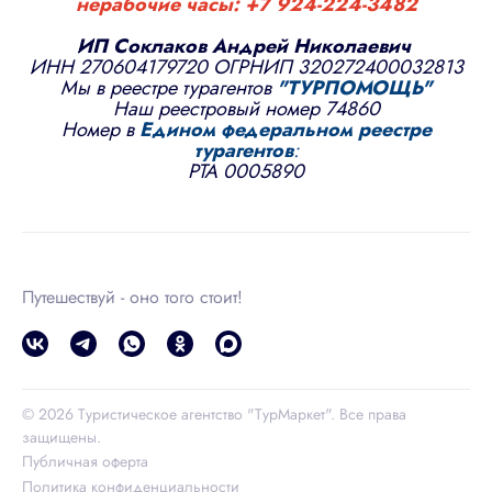
нерабочие часы:
+7 924-224-3482
ИП Соклаков Андрей Николаевич
ИНН 270604179720 ОГРНИП 320272400032813
Мы в реестре турагентов
"
ТУРПОМОЩЬ
"
Наш реестровый номер 74860
Номер в
Едином федеральном реестре
турагентов
:
РТА 0005890
Путешествуй - оно того стоит!
© 2026 Туристическое агентство "ТурМаркет". Все права
защищены.
Публичная оферта
Политика конфиденциальности