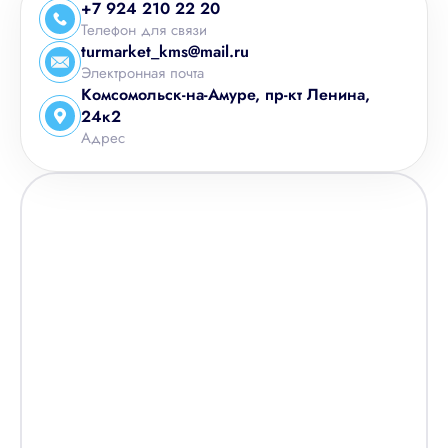
+7 924 210 22 20
+7 924 210 22 20
Телефон для связи
turmarket_kms@mail.ru
+7 996 388 22 20
Электронная почта
+7 994 135 22 20
Комсомольск-на-Амуре, пр-кт Ленина,
+7 924 204 22 20
24к2
Адрес
Комсомольск-на-Амуре, пр-кт Ленина, 24к2